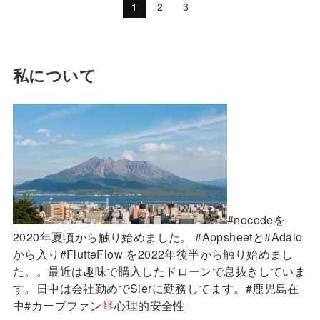
1
2
3
私について
#nocodeを
2020年夏頃から触り始めました。 #Appsheetと#Adalo
から入り#FlutteFlow を2022年後半から触り始めまし
た。。最近は趣味で購入したドローンで息抜きしていま
す。日中は会社勤めでSierに勤務してます。#鹿児島在
中#カープファン
心理的安全性