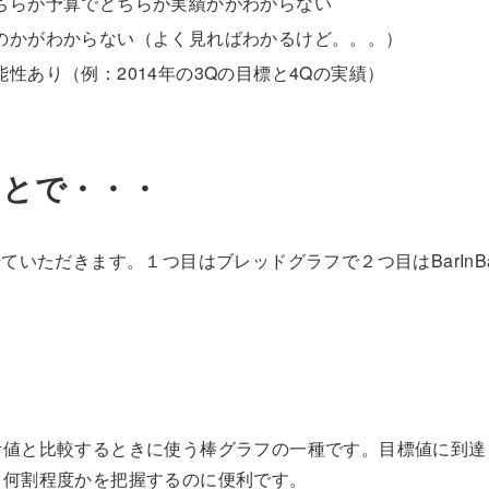
ちらが予算でどちらが実績かがわからない
のかがわからない（よく見ればわかるけど。。。）
性あり（例：2014年の3Qの目標と4Qの実績）
ことで・・・
いただきます。１つ目はブレッドグラフで２つ目はBarInBa
考値と比較するときに使う棒グラフの一種です。目標値に到達
て何割程度かを把握するのに便利です。