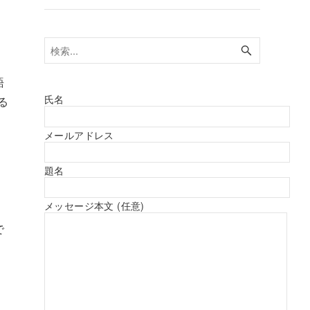
語
氏名
る
メールアドレス
題名
メッセージ本文 (任意)
で