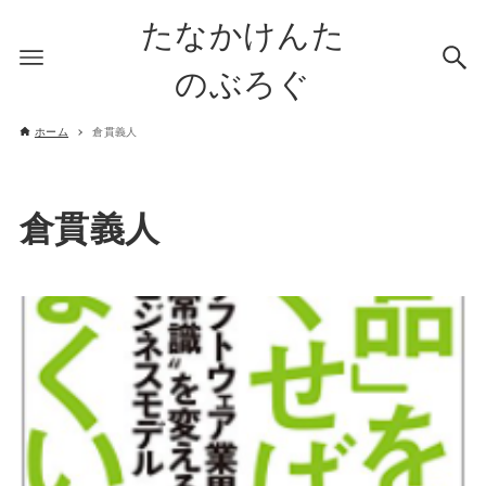
たなかけんた
のぶろぐ
ホーム
倉貫義人
倉貫義人